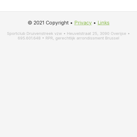
© 2021 Copyright •
Pr
ivacy
•
Links
Sportclub Druivenstreek vzw • Heuvelstraat 25, 3090 Overijse •
695.601.648 • RPR, gerechtlijk arrondissment Brussel